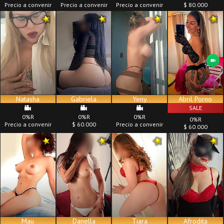
Precio a convenir
Precio a convenir
Precio a convenir
$ 80.000
Natasha
Gabriela
Yeny
Abril Porno
SALE
0%R
0%R
0%R
0%R
Precio a convenir
$ 60.000
Precio a convenir
$ 60.000
Mau
Danella
Tiara
Afrodita