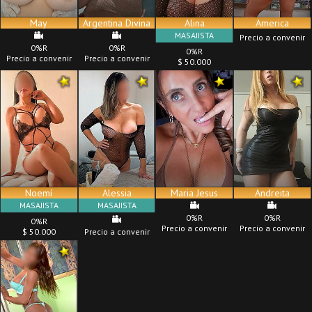
May
Argentina Divina
Alina
America
MASAJISTA
Precio a convenir
0%R
0%R
0%R
Precio a convenir
Precio a convenir
$ 50.000
Noemí
Alessia
Maria Jesus
Andreita
MASAJISTA
MASAJISTA
0%R
0%R
0%R
Precio a convenir
Precio a convenir
$ 50.000
Precio a convenir