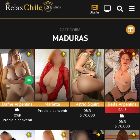
Stories
CATEGORIA
MADURAS
Dafne Argentina
Marietta
Astrid Squirt
Bella Argentina
SALE
Precio a convenir
0%R
0%R
$ 70.000
Precio a convenir
0%R
$ 70.000