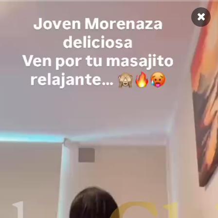
Stories
Síguenos en
Contáctanos
Publícate
Información legal
Sitio sólo para mayores de 18 años, en publicación y
usuarios visitantes. Derechos exclusivos reservados por
Relaxchile.