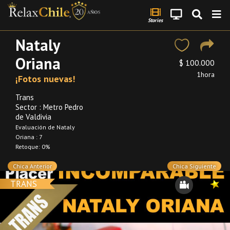
Stories
Nataly
Oriana
$ 100.000
1hora
¡Fotos nuevas!
Trans
Sector : Metro Pedro
de Valdivia
Evaluación de Nataly
Oriana : 7
Retoque: 0%
Chica Anterior
Chica Siguiente
TRANS