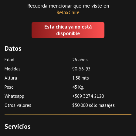
Recuerda mencionar que me viste en
RelaxChile
Esta chica ya no está
disponible
Datos
Edad
26 años
Medidas
90-56-93
Altura
1.58 mts
Peso
45 Kg.
Whatsapp
+569 3274 2120
Otros valores
$50.000 sólo masajes
Servicios