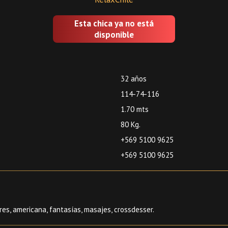
Esta chica ya no está
disponible
32 años
114-74-116
1.70 mts
80 Kg.
+569 5100 9625
+569 5100 9625
res, americana, fantasías, masajes, crossdesser.