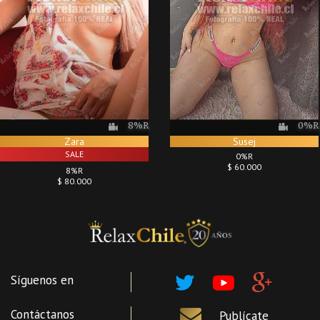
8%R
0%R
Zara
Susej
SALE
0%R
$ 60.000
8%R
$ 80.000
Síguenos en
Contáctanos
Publícate