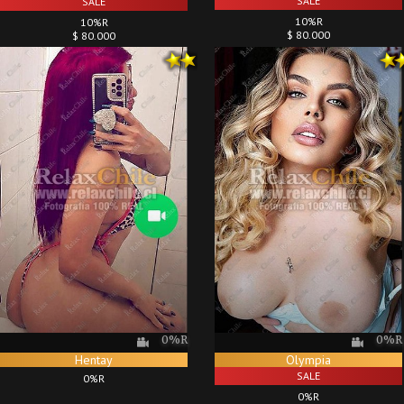
SALE
SALE
10%R
10%R
$ 80.000
$ 80.000
0%R
0%R
Hentay
Olympia
SALE
0%R
0%R