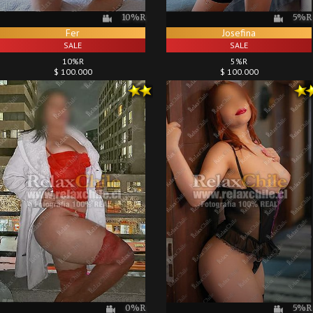
10%R
5%R
Fer
Josefina
SALE
SALE
10%R
5%R
$ 100.000
$ 100.000
5%R
0%R