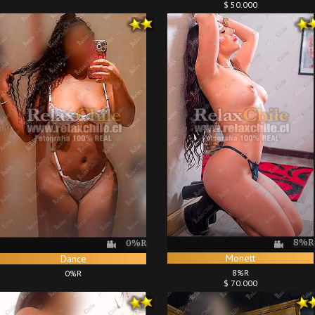
$ 50.000
8%R
0%R
Monett
Dance
8%R
0%R
$ 70.000