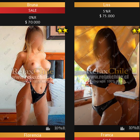
Liss
Bruna
SALE
5%R
$ 75.000
0%R
$ 70.000
10%R
10%R
Franca
Florencia