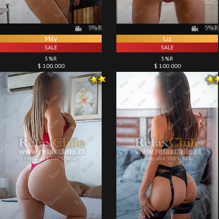
5%R
5%R
Mily
Liz
SALE
SALE
5%R
5%R
$ 100.000
$ 100.000